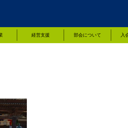
業
経営支援
部会について
入