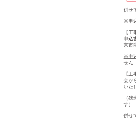
併せ
※申
【工
申込
京市
※申
せん
【工
会か
いた
（残
す）
併せ