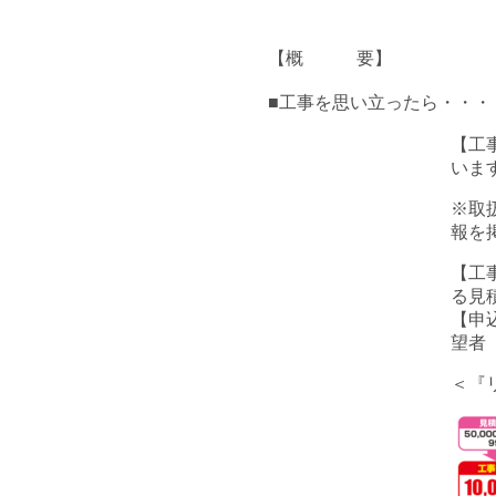
【概 要】
■工事を思い立ったら・・・
【工
いま
※取
報を
【工
る見
【申
望者
＜『