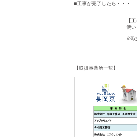
■工事が完了したら・・・
【工
使い
※取
【取扱事業所一覧】