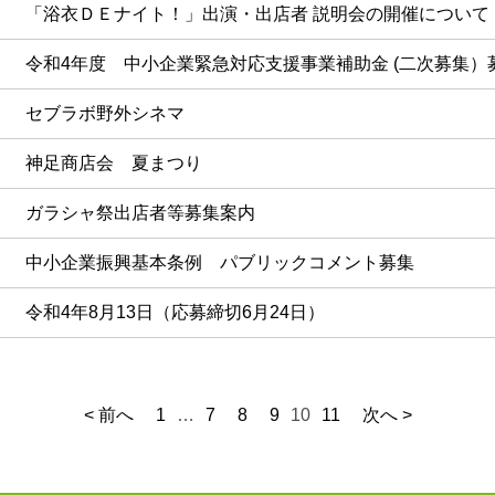
「浴衣ＤＥナイト！」出演・出店者 説明会の開催について
令和4年度 中小企業緊急対応支援事業補助金 (二次募集
セブラボ野外シネマ
神足商店会 夏まつり
ガラシャ祭出店者等募集案内
中小企業振興基本条例 パブリックコメント募集
令和4年8月13日（応募締切6月24日）
< 前へ
1
…
7
8
9
10
11
次へ >