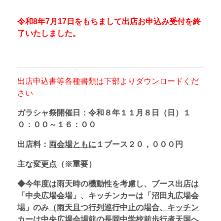
令和8年7月17日をもちまして出店お申込み受付を終
了いたしました。
出店申込書等各種書類は下部よりダウンロードくだ
さい
ガラシャ祭開催日：令和８年１１月８日（日）１
０：００～１６：００
出店料
：
両会場ともに
１ブース２０，０００円
主な変更点（※重要）
◆今年度は雨天時の機動性を考慮し、ブース出店は
「中央広場会場」、キッチンカーは「沼田丸広場会
場」のみ
（雨天且つ行列巡行中止の場合、キッチン
カーは中央広場会場前の長岡中学校前歩行者天国へ