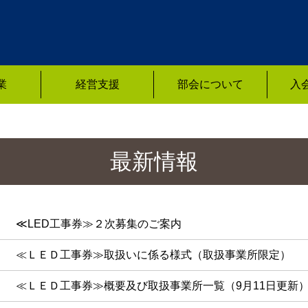
業
経営支援
部会について
入
最新情報
≪LED工事券≫２次募集のご案内
≪ＬＥＤ工事券≫取扱いに係る様式（取扱事業所限定）
≪ＬＥＤ工事券≫概要及び取扱事業所一覧（9月11日更新